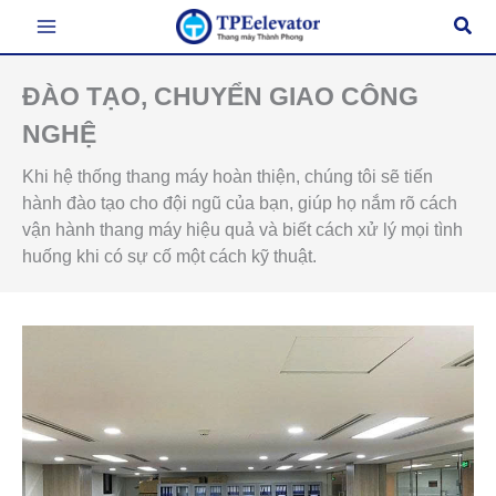
Nhảy
Tìm
tới
kiếm
nội
dung
ĐÀO TẠO, CHUYỂN GIAO CÔNG
NGHỆ
Khi hệ thống thang máy hoàn thiện, chúng tôi sẽ tiến
hành đào tạo cho đội ngũ của bạn, giúp họ nắm rõ cách
vận hành thang máy hiệu quả và biết cách xử lý mọi tình
huống khi có sự cố một cách kỹ thuật.
Đào
tạo
chuyển
giao
công
nghệ