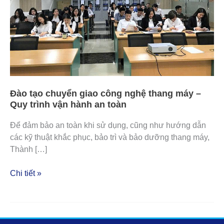
thang
máy
–
Quy
trình
vận
hành
an
Đào tạo chuyển giao công nghệ thang máy –
toàn
Quy trình vận hành an toàn
Để đảm bảo an toàn khi sử dụng, cũng như hướng dẫn
các kỹ thuật khắc phục, bảo trì và bảo dưỡng thang máy,
Thành […]
Chi tiết »