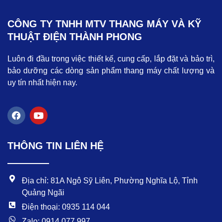
CÔNG TY TNHH MTV THANG MÁY VÀ KỸ
THUẬT ĐIỆN THÀNH PHONG
Luôn đi đầu trong việc thiết kế, cung cấp, lắp đặt và bảo trì,
bảo dưỡng các dòng sản phẩm thang máy chất lượng và
uy tín nhất hiện nay.
F
Y
a
o
c
u
e
t
THÔNG TIN LIÊN HỆ
b
u
o
b
o
e
k
Địa chỉ: 81A Ngô Sỹ Liên, Phường Nghĩa Lộ, Tỉnh
Quảng Ngãi
Điện thoại: 0935 114 044
Zalo: 0914 077 997