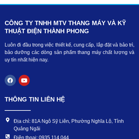
CÔNG TY TNHH MTV THANG MÁY VÀ KỸ
THUẬT ĐIỆN THÀNH PHONG
Luôn đi đầu trong việc thiết kế, cung cấp, lắp đặt và bảo trì,
bảo dưỡng các dòng sản phẩm thang máy chất lượng và
uy tín nhất hiện nay.
F
Y
a
o
c
u
e
t
THÔNG TIN LIÊN HỆ
b
u
o
b
o
e
k
Địa chỉ: 81A Ngô Sỹ Liên, Phường Nghĩa Lộ, Tỉnh
Quảng Ngãi
Điện thoại: 0935 114 044