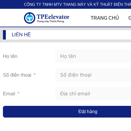
Nhảy
CÔNG TY TNHH MTV THANG MÁY VÀ KỸ THUẬT ĐIỆN TH
tới
nội
TRANG CHỦ
G
dung
LIÊN HỆ
Họ tên
Số điện thoại
Email
Đặt hàng