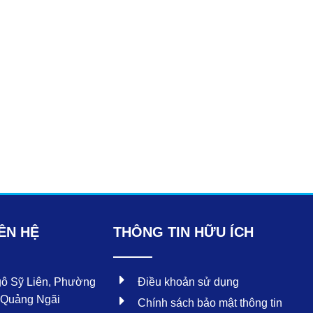
o
b
o
e
k
ÊN HỆ
THÔNG TIN HỮU ÍCH
gô Sỹ Liên, Phường
Điều khoản sử dụng
 Quảng Ngãi
Chính sách bảo mật thông tin