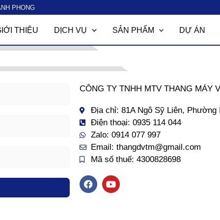
ÀNH PHONG
IỚI THIỆU
DỊCH VỤ
SẢN PHẨM
DỰ ÁN
CÔNG TY TNHH MTV THANG MÁY V
Địa chỉ: 81A Ngô Sỹ Liên, Phường 
Điện thoại: 0935 114 044
Zalo: 0914 077 997
Email: thangdvtm@gmail.com
Mã số thuế: 4300828698
F
Y
a
o
c
u
e
t
b
u