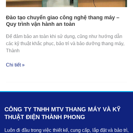
hành
an
Đào tạo chuyển giao công nghệ thang máy –
toàn
Quy trình vận hành an toàn
Để đảm bảo an toàn khi sử dụng, cũng như hướng dẫn
các kỹ thuật khắc phục, bảo trì và bảo dưỡng thang máy,
Thành
Chi tiết »
CÔNG TY TNHH MTV THANG MÁY VÀ KỸ
THUẬT ĐIỆN THÀNH PHONG
Luôn đi đầu trong việc thiết kế, cung cấp, lắp đặt và bảo trì,