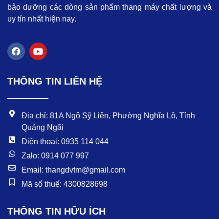
bảo dưỡng các dòng sản phẩm thang máy chất lượng và
uy tín nhất hiện nay.
F
Y
a
o
c
u
e
t
THÔNG TIN LIÊN HỆ
b
u
o
b
o
e
k
Địa chỉ: 81A Ngô Sỹ Liên, Phường Nghĩa Lộ, Tỉnh
Quảng Ngãi
Điện thoại: 0935 114 044
Zalo: 0914 077 997
Email: thangdvtm@gmail.com
Mã số thuế: 4300828698
THÔNG TIN HỮU ÍCH