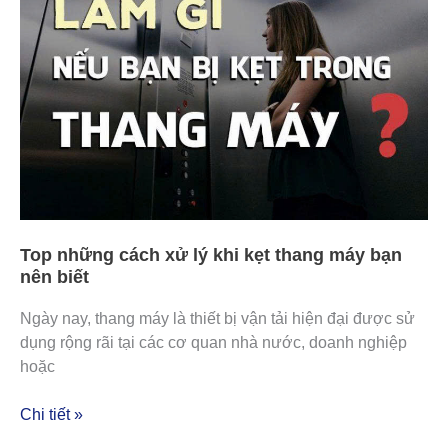
lý
khi
kẹt
thang
máy
bạn
nên
biết
Top những cách xử lý khi kẹt thang máy bạn
nên biết
Ngày nay, thang máy là thiết bị vận tải hiện đại được sử
dụng rộng rãi tại các cơ quan nhà nước, doanh nghiệp
hoặc
Chi tiết »