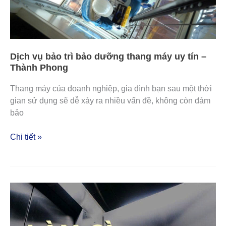
thang
máy
uy
tín
–
Dịch vụ bảo trì bảo dưỡng thang máy uy tín –
Thành
Thành Phong
Phong
Thang máy của doanh nghiệp, gia đình bạn sau một thời
gian sử dụng sẽ dễ xảy ra nhiều vấn đề, không còn đảm
bảo
Chi tiết »
Top
những
cách
xử