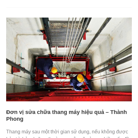
Đơn
vị
sửa
chữa
thang
máy
hiệu
quả
–
Thành
Phong
Đơn vị sửa chữa thang máy hiệu quả – Thành
Phong
Thang máy sau một thời gian sử dụng, nếu không được