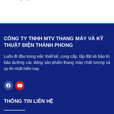
CÔNG TY TNHH MTV THANG MÁY VÀ KỸ
THUẬT ĐIỆN THÀNH PHONG
Luôn đi đầu trong việc thiết kế, cung cấp, lắp đặt và bảo trì,
bảo dưỡng các dòng sản phẩm thang máy chất lượng và
uy tín nhất hiện nay.
F
Y
a
o
c
u
e
t
THÔNG TIN LIÊN HỆ
b
u
o
b
o
e